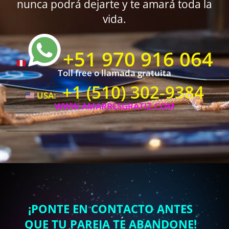
nunca podrá dejarte y te amará toda la
vida.
+51 970 916 064
Toll free o llamada gratuita
+1 (510) 302-9384
USA:
WWW.AMARRESGRATIZ.COM
¡PONTE EN CONTACTO ANTES
QUE TU PAREJA TE ABANDONE!