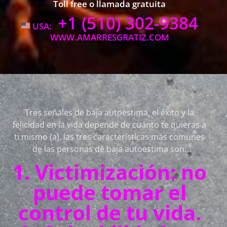
Toll free o llamada gratuita
+1 (510) 302-9384
USA:
WWW.AMARRESGRATIZ.COM
Tres señales de baja autoestima, el éxito y la
felicidad en la vida depende de cuánto te quieras a
ti mismo (a), las tres características más comunes
de las personas de baja autoestima son:
1. Victimización: no
puede tomar el
control de tu vida.