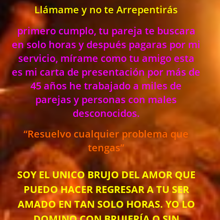
Llámame y no te Arrepentirás
primero cumplo, tu pareja te buscara
en solo horas y después pagaras por mi
servicio, mírame como tu amigo esta
es mi carta de presentación por más de
45 años he trabajado a miles de
parejas y personas con males
desconocidos.
“Resuelvo cualquier problema que
tengas”
SOY EL UNICO BRUJO DEL AMOR QUE
PUEDO HACER REGRESAR A TU SER
AMADO EN TAN SOLO HORAS. YO LO
DOMINO CON BRUJERÍA O SIN