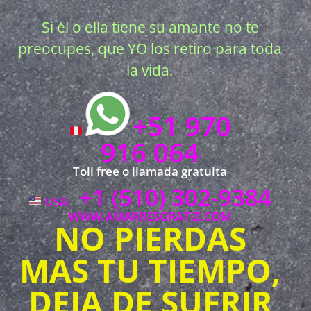
Si él o ella tiene su amante no te
preocupes, que YO los retiro para toda
la vida.
+51 970
916 064
Toll free o llamada gratuita
+1 (510) 302-9384
USA:
WWW.AMARRESGRATIZ.COM
NO PIERDAS
MAS TU TIEMPO,
DEJA DE SUFRIR