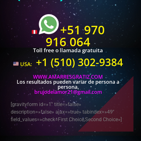
+51 970
916 064
Toll free o llamada gratuita
+1 (510) 302-9384
USA:
WWW.AMARRESGRATIZ.COM
Los resultados pueden variar de persona a
persona.
brujodelamor21@gmail.com
[gravityform id=»1″ title=»false»
description=»false» ajax=»true» tabindex=»49″
field_values=»check=First Choice,Second Choice»]