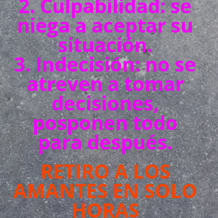
2. Culpabilidad: se
niega a aceptar su
situación.
3. Indecisión: no se
atreven a tomar
decisiones,
posponen todo
para después.
RETIRO A LOS
AMANTES EN SOLO
HORAS